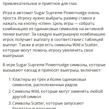
привлекательное и приятное для глаз.
Игра в автомат Sugar Supreme Powernudge очень
проста. Игроку нужно выбрать размер ставки и
нажать на кнопку «спин». Цель игры — собрать
комбинацию из одинаковых символов на активной
линии выплат. За каждую выигрышную комбинацию
игрок получает выплату в соответствии с таблицей
выплат. Также в игре есть символы Wild и Scatter,
которые могут помочь игроку увеличить свои
выигрыши.
В игре Sugar Supreme Powernudge символы, которые
вызывают каскад и приносят выигрыш, включают:
Кластеры из трех и более одинаковых
символов, расположенных рядом.
Символы Wild, которые могут заменять любой
другой символ.
Символы Scatter, которые запускают
бесплатные вращения.