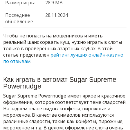
Размер игры
28.9 MB
Последнее
28.11.2024
обновление
Чтобы не попасть на мошенников и иметь
реальный шанс сорвать куш, нужно играть в слоты
только в проверенных азартных клубах. В этой
статье представлен
рейтинг лучших онлайн-казино
по отзывам
.
Как играть в автомат Sugar Supreme
Powernudge
Sugar Supreme Powernudge имеет яркое и красочное
оформление, которое соответствует теме сладостей.
На заднем плане видны конфеты, пирожные и
мороженое. В качестве символов используются
различные сладости, такие как конфеты, пирожные,
мороженое и т.д. В целом, оформление слота очень