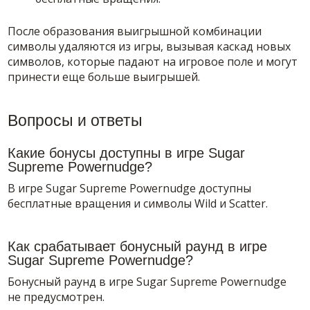
После образования выигрышной комбинации
символы удаляются из игры, вызывая каскад новых
символов, которые падают на игровое поле и могут
принести еще больше выигрышей.
Вопросы и ответы
Какие бонусы доступны в игре Sugar
Supreme Powernudge?
В игре Sugar Supreme Powernudge доступны
бесплатные вращения и символы Wild и Scatter.
Как срабатывает бонусный раунд в игре
Sugar Supreme Powernudge?
Бонусный раунд в игре Sugar Supreme Powernudge
не предусмотрен.