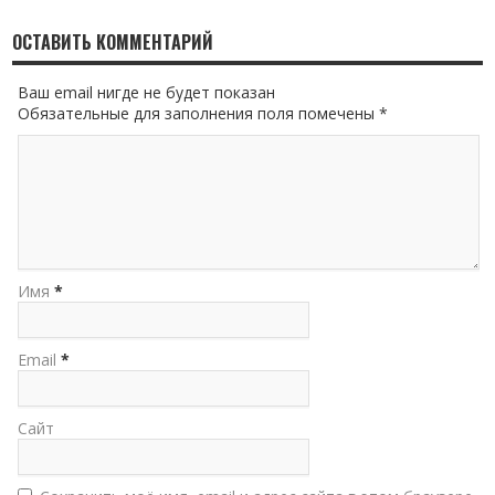
ОСТАВИТЬ КОММЕНТАРИЙ
Ваш email нигде не будет показан
Обязательные для заполнения поля помечены *
Имя
*
Email
*
Сайт