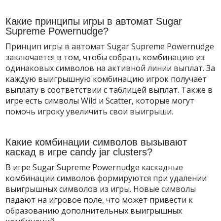
Какие принципы игры в автомат Sugar
Supreme Powernudge?
Принцип игры в автомат Sugar Supreme Powernudge
заключается в том, чтобы собрать комбинацию из
одинаковых символов на активной линии выплат. За
каждую выигрышную комбинацию игрок получает
выплату в соответствии с таблицей выплат. Также в
игре есть символы Wild и Scatter, которые могут
помочь игроку увеличить свои выигрыши.
Какие комбинации символов вызывают
каскад в игре candy jar clusters?
В игре Sugar Supreme Powernudge каскадные
комбинации символов формируются при удалении
выигрышных символов из игры. Новые символы
падают на игровое поле, что может привести к
образованию дополнительных выигрышных