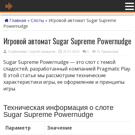
Главная
»
Слоты
»
Игровой автомат Sugar Supreme
Powernudge
Игровой автомат Sugar Supreme Powernudge
Опубликовал:
Сергей Шавкунов
20.01.2024
0
25 Просмотров
Sugar Supreme Powernudge — это слот с темой
сладостей, разработанный компанией Pragmatic Play.
В этой статье мы рассмотрим технические
характеристики игры, ее оформление и принципы
игры.
Техническая информация о слоте
Sugar Supreme Powernudge
Параметр
Значение