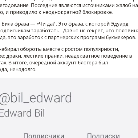
негодование. Последние являются источниками жалоб на
но, и приводило к неоднократной блокировке.
ила фраза — «Чи да? . Это фраза, с которой Эдуард
одписчикам заработать . Давно не секрет, что половин
да, это заработок с партнерских программ букмекеров.
набирал обороты вместе с ростом популярности,
ее: драки, жёсткие пранки, неадекватное поведение в
х. В итоге, очередной аккаунт блогера был
да, ненадолго.