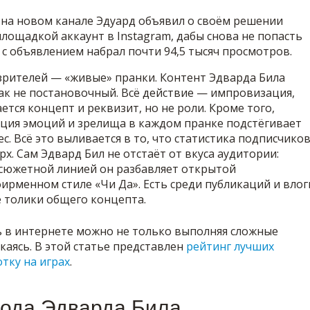
8 на новом канале Эдуард объявил о своём решении
лощадкой аккаунт в Instagram, дабы снова не попасть
 с объявлением набрал почти 94,5 тысяч просмотров.
зрителей — «живые» пранки. Контент Эдварда Била
ак не постановочный. Всё действие — импровизация,
тся концепт и реквизит, но не роли. Кроме того,
ция эмоций и зрелища в каждом пранке подстёгивает
с. Всё это выливается в то, что статистика подписчико
рх. Сам Эдвард Бил не отстаёт от вкуса аудитории:
 сюжетной линией он разбавляет открытой
рменном стиле «Чи Да». Есть среди публикаций и влог
 толики общего концепта.
 в интернете можно не только выполняя сложные
екаясь. В этой статье представлен
рейтинг лучших
тку на играх
.
хода Эдварда Била