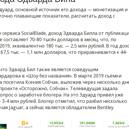
Эдуард, основной источник его дохода — монетизация и
аточно плавающие показатели, рассчитать доход с
 сервиса SocialBlade, доход Эдварда Билла от публикац
 составляет 70-80 тысяч долларов в месяц, что, по
2019, эквивалентно 180 тыс. — 2,5 млн рублей. В год дох
67,5 тыс. — 1,1 млн долларов, что приравнивается к 44-
 что Эдвард Бил также является соведущим
рдарова в «Шоу без названия». В марте 2019 съёмки
а посетила Ксения Собчак, выложив через несколько дн
 проекте «Осторожно, Собчак». Телеведущая задала
прос о заработке блогера. На это Эдуард привёл уже
3-4 млн рублей. Блогер отметил, что разбил несколько
ая Jaguar, а сейчас является обладателем Bentley.