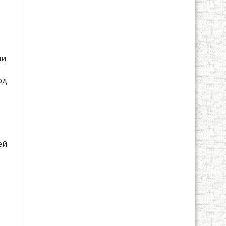
ии
од
ей