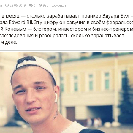
ва
22.06.2019
0
995 Просмотров
й в месяц — столько зарабатывает пранкер Эдуард Бил 
ла Edward Bil. Эту цифру он озвучил в своём февральск
й Коневым — блогером, инвестором и бизнес-тренером
расследования и разобралась, сколько зарабатывает
м деле.