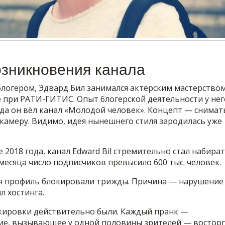
озникновения канала
 блогером, Эдвард Бил занимался актёрским мастерство
е при РАТИ-ГИТИС. Опыт блогерской деятельности у нег
ода он вёл канал «Молодой человек». Концепт — снимат
камеру. Видимо, идея нынешнего стиля зародилась уже
2018 года, канал Edward Bil стремительно стал набира
 месяца число подписчиков превысило 600 тыс. человек.
я профиль блокировали трижды. Причина — нарушение
л хостинга.
кировки действительно были. Каждый пранк —
ие, вызывающее у одной половины зрителей — восторг