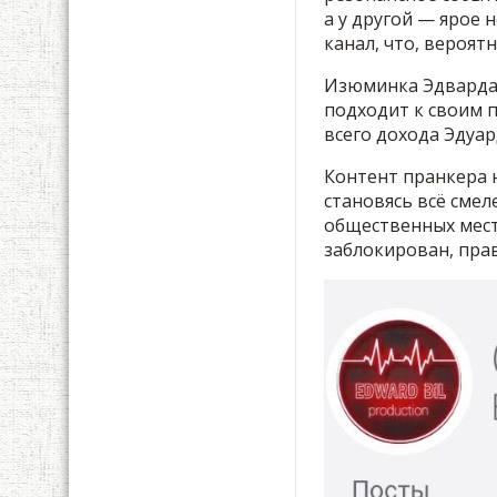
а у другой — ярое 
канал, что, вероят
Изюминка Эдварда Б
подходит к своим п
всего дохода Эдуар
Контент пранкера 
становясь всё смел
общественных места
заблокирован, прав