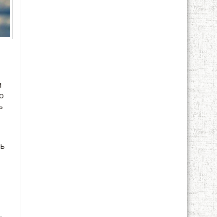
м
о
ь
ть
,