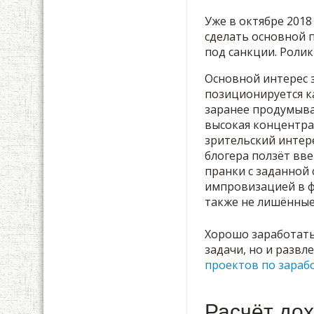
Уже в октябре 201
сделать основной п
под санкции. Ролик
Основной интерес 
позиционируется к
заранее продумывае
высокая концентра
зрительский интере
блогера ползёт вве
пранки с заданной
импровизацией в фи
также не лишённые
Хорошо заработать
задачи, но и развл
проектов по зарабо
Расчёт до