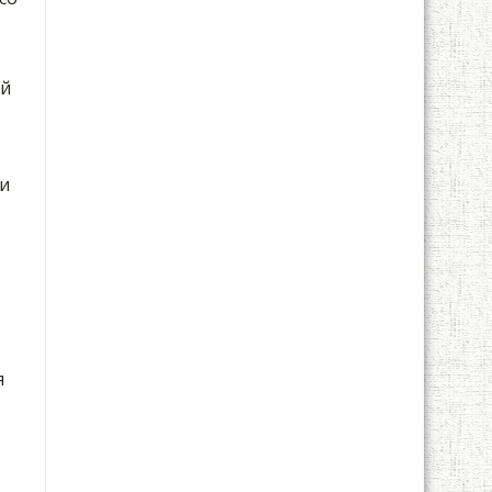
ей
ии
я