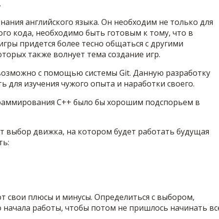
.
нания английского языка. Он необходим не только для
го кода, необходимо быть готовым к тому, что в
игры придется более тесно общаться с другими
торых также волнует тема создание игр.
возможно с помощью системы Git. Данную разработку
 для изучения чужого опыта и наработки своего.
раммирования С++ было бы хорошим подспорьем в
т выбор движка, на котором будет работать будущая
ть:
т свои плюсы и минусы. Определиться с выбором,
 начала работы, чтобы потом не пришлось начинать вс