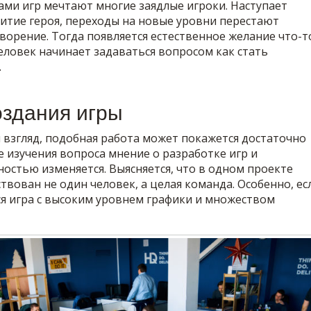
ами игр мечтают многие заядлые игроки. Наступает
витие героя, переходы на новые уровни перестают
ворение. Тогда появляется естественное желание что-т
еловек начинает задаваться вопросом как стать
.
оздания игры
 взгляд, подобная работа может покажется достаточно
е изучения вопроса мнение о разработке игр и
остью изменяется. Выясняется, что в одном проекте
твован не один человек, а целая команда. Особенно, ес
ся игра с высоким уровнем графики и множеством