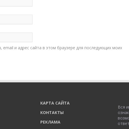
, email и адрес сайта в этом браузере для последующих моих
КАРТА САЙТА
Вся и
КОНТАКТЫ
ознак
возмо
РЕКЛАМА
ответ