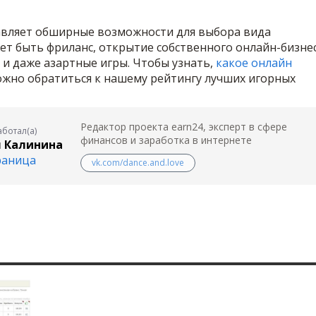
вляет обширные возможности для выбора вида
ет быть фриланс, открытие собственного онлайн-бизнес
 и даже азартные игры. Чтобы узнать,
какое онлайн
ожно обратиться к нашему рейтингу лучших игорных
Редактор проекта earn24, эксперт в сфере
аботал(а)
финансов и заработка в интернете
я Калинина
раница
vk.com/dance.and.love