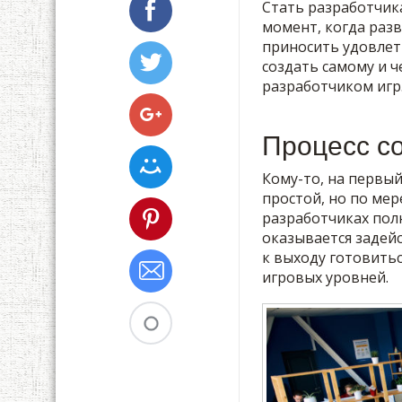
Стать разработчик
момент, когда раз
приносить удовлет
создать самому и ч
разработчиком игр
Процесс с
Кому-то, на первый
простой, но по мер
разработчиках полн
оказывается задейс
к выходу готовить
игровых уровней.