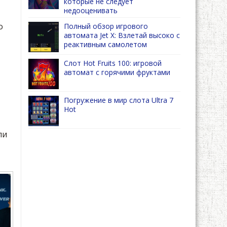
которые не следует
недооценивать
о
Полный обзор игрового
автомата Jet X: Взлетай высоко с
реактивным самолетом
Слот Hot Fruits 100: игровой
автомат с горячими фруктами
Погружение в мир слота Ultra 7
Hot
ли