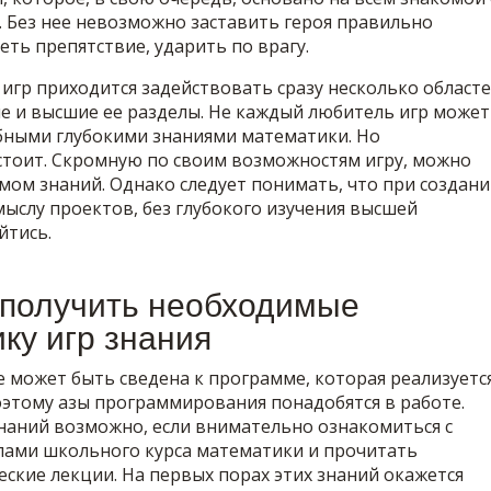
 Без нее невозможно заставить героя правильно
еть препятствие, ударить по врагу.
игр приходится задействовать сразу несколько област
ле и высшие ее разделы. Не каждый любитель игр может
бными глубокими знаниями математики. Но
 стоит. Скромную по своим возможностям игру, можно
мом знаний. Однако следует понимать, что при создан
ыслу проектов, без глубокого изучения высшей
йтись.
 получить необходимые
ку игр знания
е может быть сведена к программе, которая реализуетс
оэтому азы программирования понадобятся в работе.
наний возможно, если внимательно ознакомиться с
ами школьного курса математики и прочитать
ские лекции. На первых порах этих знаний окажется