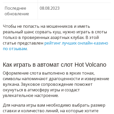
Последнее
08.08.2023
обновление
Чтобы не попасть на мошенников и иметь
реальный шанс сорвать куш, нужно играть в слоты
только в проверенных азартных клубах. В этой
статье представлен
рейтинг лучших онлайн-казино
по отзывам
.
Как играть в автомат слот Hot Volcano
Оформление слота выполнено в ярких тонах,
символы напоминают драгоценности и извержение
вулкана. Звуковое сопровождение поможет
окунуться в атмосферу игры и создаст
увлекательное настроение.
Для начала игры вам необходимо выбрать размер
ставки и количество линий, на которые хотите