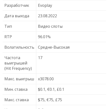
Разработчик
Evoplay
Дата выхода
23.08.2022
Тип
Видео слоты
RTP
96.01%
Волатильность
Средне-Высокая
Частота
17
выигрышей
(Hit Frequency)
Макс. выигрыш
x3078.00
Мин. ставка
$0.1, €0.1, £0.1
Макс. ставка
$75, €75, £75