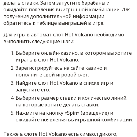
делать ставки. Затем запустите барабаны и
ожидайте появления выигрышной комбинации. Для
получения дополнительной информации
обратитесь к таблице выигрышей в игре.
Для игры в автомат слот Hot Volcano необходимо
выполнить следующие шаги:
Выберите онлайн-казино, в котором вы хотите
играть в слот Hot Volcano.
Зарегистрируйтесь на сайте казино и
пополните свой игровой счет.
Найдите слот Hot Volcano в списке игр и
запустите его.
Выберите размер ставки и количество линий,
на которые хотите делать ставки.
Нажмите на кнопку «Spin» (вращение) и
ожидайте появления выигрышной комбинации.
Также в слоте Hot Volcano есть символ дикого,