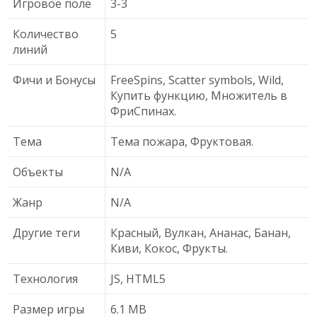
Игровое поле
3-3
Количество
5
линий
Фичи и Бонусы
FreeSpins, Scatter symbols, Wild,
Купить функцию, Множитель в
ФриСпинах.
Тема
Тема пожара, Фруктовая.
Объекты
N/A
Жанр
N/A
Другие теги
Красный, Вулкан, Ананас, Банан,
Киви, Кокос, Фрукты.
Технология
JS, HTML5
Размер игры
6.1 MB