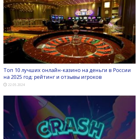
Топ 10 лучших онлайн-казино на деньги в России
на 2025 год: рейтинг и отзывы игроков
22.05.2024