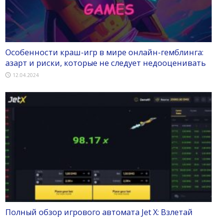
Особенности краш-игр в мире онлайн-гемблинга:
азарт и риски, которые не следует недооценивать
12.04.2024
Полный обзор игрового автомата Jet X: Взлетай