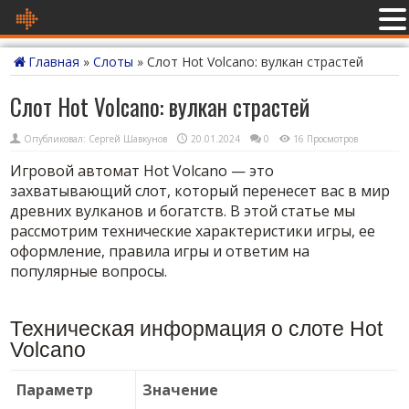
Главная
»
Слоты
»
Слот Hot Volcano: вулкан страстей
Слот Hot Volcano: вулкан страстей
Опубликовал:
Сергей Шавкунов
20.01.2024
0
16 Просмотров
Игровой автомат Hot Volcano — это
захватывающий слот, который перенесет вас в мир
древних вулканов и богатств. В этой статье мы
рассмотрим технические характеристики игры, ее
оформление, правила игры и ответим на
популярные вопросы.
Техническая информация о слоте Hot
Volcano
Параметр
Значение