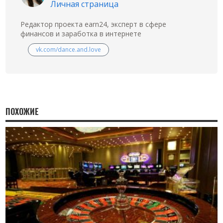
Личная страница
Редактор проекта earn24, эксперт в сфере
финансов и заработка в интернете
vk.com/dance.and.love
ПОХОЖИЕ