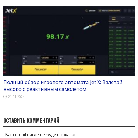
Полный обзор игрового автомата Jet X: Взлетай
высоко с реактивным самолетом
21.01.2024
ОСТАВИТЬ КОММЕНТАРИЙ
Ваш email нигде не будет показан