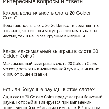
Интересные вопросы и ответы
Какова волатильность слота 20 Golden
Coins?
Волатильность слота 20 Golden Coins средняя, что
означает, что игроки могут рассчитывать как на
частые, так и на более крупные выигрыши.
Каков максимальный выигрыш в слоте 20
Golden Coins?
Максимальный выигрыш в слоте 20 Golden Coins
может достигать внушительной суммы, а именно
x1000 от общей ставки.
Есть ли бонусные раунды в этом слоте?
Да, в слоте 20 Golden Coins предусмотрен бонусный
раунд, который активируется при выпадении
определенной комбинации символов. В бонусном