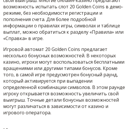
свой выигрыш. Многие онлайн-казино предлагают
возможность испытать слот 20 Golden Coins в демо-
режиме, без необходимости регистрации и
пополнения счета. Для более подробной
информации о правилах игры, символах и таблице
выплат, можно обратиться к разделу «Правила» или
«Справка» в игре.
Игровой автомат 20 Golden Coins предлагает
несколько бонусных возможностей. В некоторых
казино, игроки могут воспользоваться бесплатными
вращениями или другими типами бонусов. Кроме
того, в самой игре предусмотрен бонусный раунд,
который активируется при выпадении
определенной комбинации символов. В этом раунде
игроку открывается возможность увеличить свой
выигрыш. Точные детали бонусных возможностей
могут различаться в зависимости от казино и
игрового оператора.