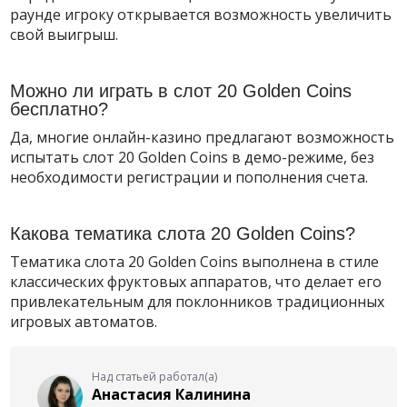
раунде игроку открывается возможность увеличить
свой выигрыш.
Можно ли играть в слот 20 Golden Coins
бесплатно?
Да, многие онлайн-казино предлагают возможность
испытать слот 20 Golden Coins в демо-режиме, без
необходимости регистрации и пополнения счета.
Какова тематика слота 20 Golden Coins?
Тематика слота 20 Golden Coins выполнена в стиле
классических фруктовых аппаратов, что делает его
привлекательным для поклонников традиционных
игровых автоматов.
Над статьей работал(а)
Анастасия Калинина